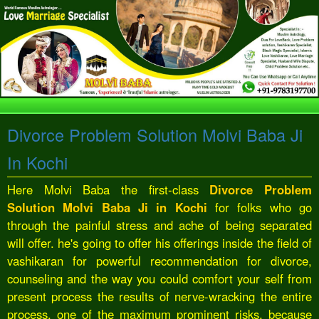
Divorce Problem Solution Molvi Baba Ji
In Kochi
Here Molvi Baba the first-class
Divorce Problem
Solution Molvi Baba Ji in Kochi
for folks who go
through the painful stress and ache of being separated
will offer. he's going to offer his offerings inside the field of
vashikaran for powerful recommendation for divorce,
counseling and the way you could comfort your self from
present process the results of nerve-wracking the entire
process. one of the maximum prominent risks, because