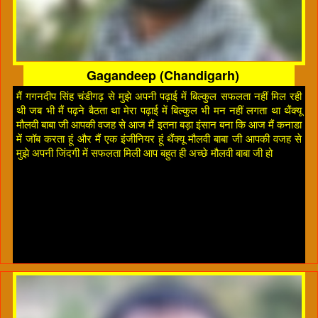
Gagandeep (Chandigarh)
मैं गगनदीप सिंह चंडीगढ़ से मुझे अपनी पढ़ाई में बिल्कुल सफलता नहीं मिल रही
थी जब भी मैं पढ़ने बैठता था मेरा पढ़ाई में बिल्कुल भी मन नहीं लगता था थैंक्यू
मौलवी बाबा जी आपकी वजह से आज मैं इतना बड़ा इंसान बना कि आज मैं कनाडा
में जॉब करता हूं और मैं एक इंजीनियर हूं थैंक्यू मौलवी बाबा जी आपकी वजह से
मुझे अपनी जिंदगी में सफलता मिली आप बहुत ही अच्छे मौलवी बाबा जी हो