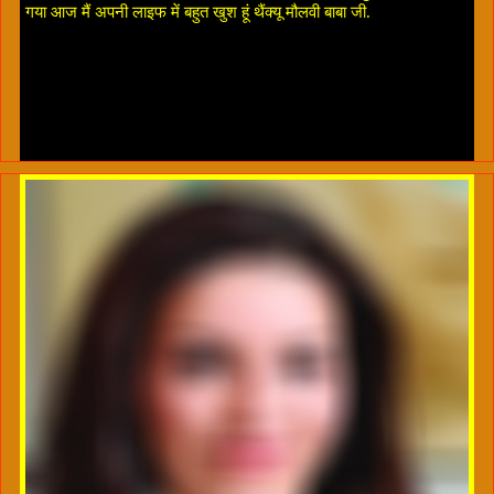
गया आज मैं अपनी लाइफ में बहुत खुश हूं थैंक्यू मौलवी बाबा जी.