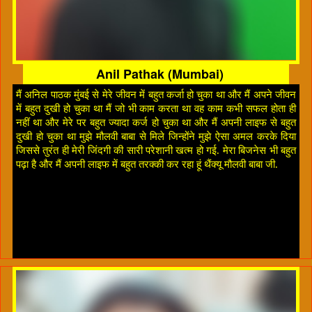
Anil Pathak (Mumbai)
मैं अनिल पाठक मुंबई से मेरे जीवन में बहुत कर्जा हो चुका था और मैं अपने जीवन
में बहुत दुखी हो चुका था मैं जो भी काम करता था वह काम कभी सफल होता ही
नहीं था और मेरे पर बहुत ज्यादा कर्ज हो चुका था और मैं अपनी लाइफ से बहुत
दुखी हो चुका था मुझे मौलवी बाबा से मिले जिन्होंने मुझे ऐसा अमल करके दिया
जिससे तुरंत ही मेरी जिंदगी की सारी परेशानी खत्म हो गई. मेरा बिजनेस भी बहुत
पढ़ा है और मैं अपनी लाइफ में बहुत तरक्की कर रहा हूं थैंक्यू मौलवी बाबा जी.