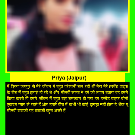
Priya (Jaipur)
मैं प्रिया जयपुर से मेरे जीवन में बहुत परेशानी चल रही थी मेरा मेरे हस्बैंड वाइफ
के बीच में बहुत झगड़े हो रहे थे और मौलवी साहब ने हमें जो उपाय बताया वह हमने
किया करते ही हमारे जीवन में बहुत बड़ा चमत्कार हो गया हम हस्बैंड वाइफ दोनों
एकदम प्यार से रहते हैं और हमारे बीच में कभी भी कोई झगड़ा नहीं होता है थैंक यू
मौलवी बाबाजी यह बाबाजी बहुत अच्छे हैं