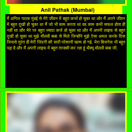
Anil Pathak (Mumbai)
मैं अनिल पाठक मुंबई से मेरे जीवन में बहुत कर्जा हो चुका था और मैं अपने जीवन
में बहुत दुखी हो चुका था मैं जो भी काम करता था वह काम कभी सफल होता ही
नहीं था और मेरे पर बहुत ज्यादा कर्ज हो चुका था और मैं अपनी लाइफ से बहुत
दुखी हो चुका था मुझे मौलवी बाबा से मिले जिन्होंने मुझे ऐसा अमल करके दिया
जिससे तुरंत ही मेरी जिंदगी की सारी परेशानी खत्म हो गई. मेरा बिजनेस भी बहुत
पढ़ा है और मैं अपनी लाइफ में बहुत तरक्की कर रहा हूं थैंक्यू मौलवी बाबा जी.