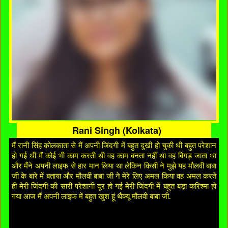
Rani Singh (Kolkata)
मैं रानी सिंह कोलकाता से मैं अपनी जिंदगी में बहुत दुखी हो चुकी थी बहुत परेशान
हो गई थी मैं कोई भी काम करती थी वह काम बनता नहीं था वह बिगड़ जाता था
और मैंने अपनी लाइफ से हार मान लिया था लेकिन किसी ने मुझे यह मौलवी बाबा
जी के बारे में बताया और मौलवी बाबा जी ने मेरे लिए अमल किया वह अमल करते
ही मेरी जिंदगी की सारी परेशानी दूर हो गई मेरी जिंदगी में बहुत बड़ा करिश्मा हो
गया आज मैं अपनी लाइफ में बहुत खुश हूं थैंक्यू मौलवी बाबा जी.