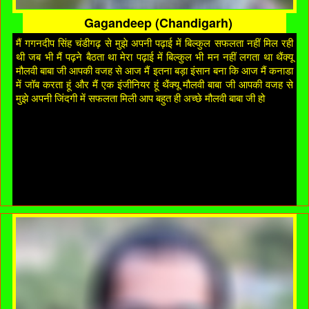
Gagandeep (Chandigarh)
मैं गगनदीप सिंह चंडीगढ़ से मुझे अपनी पढ़ाई में बिल्कुल सफलता नहीं मिल रही
थी जब भी मैं पढ़ने बैठता था मेरा पढ़ाई में बिल्कुल भी मन नहीं लगता था थैंक्यू
मौलवी बाबा जी आपकी वजह से आज मैं इतना बड़ा इंसान बना कि आज मैं कनाडा
में जॉब करता हूं और मैं एक इंजीनियर हूं थैंक्यू मौलवी बाबा जी आपकी वजह से
मुझे अपनी जिंदगी में सफलता मिली आप बहुत ही अच्छे मौलवी बाबा जी हो