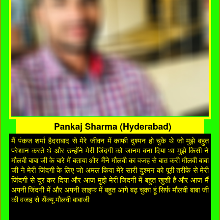
Pankaj Sharma (Hyderabad)
मैं पंकज शर्मा हैदराबाद से मेरे जीवन में काफी दुश्मन हो चुके थे जो मुझे बहुत
परेशान करते थे और उन्होंने मेरी जिंदगी को जानम बना दिया था मुझे किसी ने
मौलवी बाबा जी के बारे में बताया और मैंने मौलवी का वजह से बात करी मौलवी बाबा
जी ने मेरी जिंदगी के लिए जो अमल किया मेरे सारी दुश्मन को पूरी तरीके से मेरी
जिंदगी से दूर कर दिया और आज मुझे मेरी जिंदगी में बहुत खुशी है और आज मैं
अपनी जिंदगी में और अपनी लाइफ में बहुत आगे बढ़ चुका हूं सिर्फ मौलवी बाबा जी
की वजह से थैंक्यू मौलवी बाबाजी