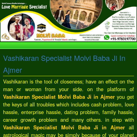
Vashikaran Specialist Molvi Baba Ji In
Ajmer
Vashikaran is the tool of closeness; have an effect on the
man or woman from your side. on the platform of
Vashikaran Specialist Molvi Baba Ji in Ajmer
you get
the keys of all troubles which includes cash problem, love
hassle, enterprise hassle, dating problem, family hassle,
career growth problem and many others. in step with
Vashikaran Specialist Molvi Baba Ji in Ajmer
all
astrological magic may be simply because of your planet