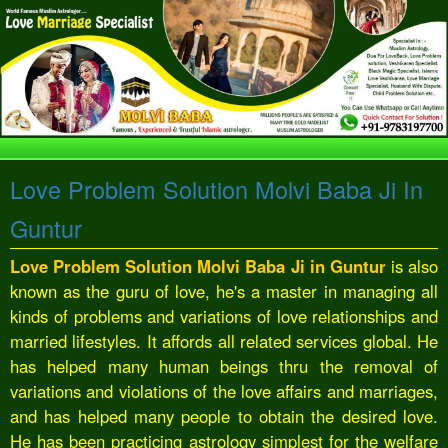
Love Problem Solution Molvi Baba Ji In
Guntur
Love Problem Solution Molvi Baba Ji in Guntur
is also
known as the guru of love, he's a master in managing all
kinds of problems and variations of love relationships and
married lifestyles. It affords all related services global. He
has helped many human beings thru the removal of
variations and violations of the love affairs and marriages,
and has helped many people to obtain the desired love.
He has been practicing astrology simplest for the welfare