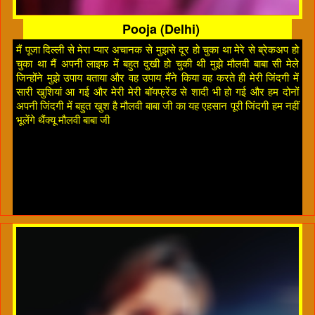
Pooja (Delhi)
मैं पूजा दिल्ली से मेरा प्यार अचानक से मुझसे दूर हो चुका था मेरे से ब्रेकअप हो
चुका था मैं अपनी लाइफ में बहुत दुखी हो चुकी थी मुझे मौलवी बाबा सी मेले
जिन्होंने मुझे उपाय बताया और वह उपाय मैंने किया वह करते ही मेरी जिंदगी में
सारी खुशियां आ गई और मेरी मेरी बॉयफ्रेंड से शादी भी हो गई और हम दोनों
अपनी जिंदगी में बहुत खुश है मौलवी बाबा जी का यह एहसान पूरी जिंदगी हम नहीं
भूलेंगे थैंक्यू मौलवी बाबा जी