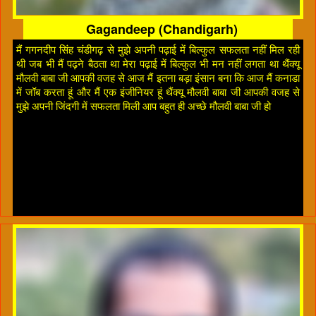
Gagandeep (Chandigarh)
मैं गगनदीप सिंह चंडीगढ़ से मुझे अपनी पढ़ाई में बिल्कुल सफलता नहीं मिल रही
थी जब भी मैं पढ़ने बैठता था मेरा पढ़ाई में बिल्कुल भी मन नहीं लगता था थैंक्यू
मौलवी बाबा जी आपकी वजह से आज मैं इतना बड़ा इंसान बना कि आज मैं कनाडा
में जॉब करता हूं और मैं एक इंजीनियर हूं थैंक्यू मौलवी बाबा जी आपकी वजह से
मुझे अपनी जिंदगी में सफलता मिली आप बहुत ही अच्छे मौलवी बाबा जी हो