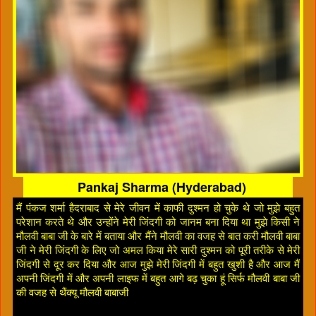
Pankaj Sharma (Hyderabad)
मैं पंकज शर्मा हैदराबाद से मेरे जीवन में काफी दुश्मन हो चुके थे जो मुझे बहुत
परेशान करते थे और उन्होंने मेरी जिंदगी को जानम बना दिया था मुझे किसी ने
मौलवी बाबा जी के बारे में बताया और मैंने मौलवी का वजह से बात करी मौलवी बाबा
जी ने मेरी जिंदगी के लिए जो अमल किया मेरे सारी दुश्मन को पूरी तरीके से मेरी
जिंदगी से दूर कर दिया और आज मुझे मेरी जिंदगी में बहुत खुशी है और आज मैं
अपनी जिंदगी में और अपनी लाइफ में बहुत आगे बढ़ चुका हूं सिर्फ मौलवी बाबा जी
की वजह से थैंक्यू मौलवी बाबाजी