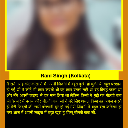
Rani Singh (Kolkata)
मैं रानी सिंह कोलकाता से मैं अपनी जिंदगी में बहुत दुखी हो चुकी थी बहुत परेशान
हो गई थी मैं कोई भी काम करती थी वह काम बनता नहीं था वह बिगड़ जाता था
और मैंने अपनी लाइफ से हार मान लिया था लेकिन किसी ने मुझे यह मौलवी बाबा
जी के बारे में बताया और मौलवी बाबा जी ने मेरे लिए अमल किया वह अमल करते
ही मेरी जिंदगी की सारी परेशानी दूर हो गई मेरी जिंदगी में बहुत बड़ा करिश्मा हो
गया आज मैं अपनी लाइफ में बहुत खुश हूं थैंक्यू मौलवी बाबा जी.