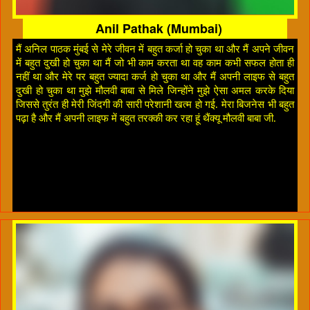
Anil Pathak (Mumbai)
मैं अनिल पाठक मुंबई से मेरे जीवन में बहुत कर्जा हो चुका था और मैं अपने जीवन
में बहुत दुखी हो चुका था मैं जो भी काम करता था वह काम कभी सफल होता ही
नहीं था और मेरे पर बहुत ज्यादा कर्ज हो चुका था और मैं अपनी लाइफ से बहुत
दुखी हो चुका था मुझे मौलवी बाबा से मिले जिन्होंने मुझे ऐसा अमल करके दिया
जिससे तुरंत ही मेरी जिंदगी की सारी परेशानी खत्म हो गई. मेरा बिजनेस भी बहुत
पढ़ा है और मैं अपनी लाइफ में बहुत तरक्की कर रहा हूं थैंक्यू मौलवी बाबा जी.