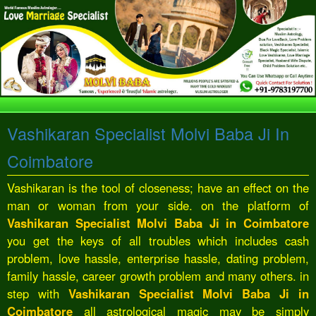
Vashikaran Specialist Molvi Baba Ji In
Coimbatore
Vashikaran is the tool of closeness; have an effect on the
man or woman from your side. on the platform of
Vashikaran Specialist Molvi Baba Ji in Coimbatore
you get the keys of all troubles which includes cash
problem, love hassle, enterprise hassle, dating problem,
family hassle, career growth problem and many others. in
step with
Vashikaran Specialist Molvi Baba Ji in
Coimbatore
all astrological magic may be simply