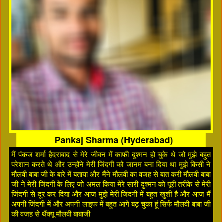
Pankaj Sharma (Hyderabad)
मैं पंकज शर्मा हैदराबाद से मेरे जीवन में काफी दुश्मन हो चुके थे जो मुझे बहुत
परेशान करते थे और उन्होंने मेरी जिंदगी को जानम बना दिया था मुझे किसी ने
मौलवी बाबा जी के बारे में बताया और मैंने मौलवी का वजह से बात करी मौलवी बाबा
जी ने मेरी जिंदगी के लिए जो अमल किया मेरे सारी दुश्मन को पूरी तरीके से मेरी
जिंदगी से दूर कर दिया और आज मुझे मेरी जिंदगी में बहुत खुशी है और आज मैं
अपनी जिंदगी में और अपनी लाइफ में बहुत आगे बढ़ चुका हूं सिर्फ मौलवी बाबा जी
की वजह से थैंक्यू मौलवी बाबाजी