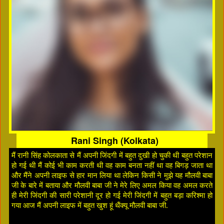
Rani Singh (Kolkata)
मैं रानी सिंह कोलकाता से मैं अपनी जिंदगी में बहुत दुखी हो चुकी थी बहुत परेशान
हो गई थी मैं कोई भी काम करती थी वह काम बनता नहीं था वह बिगड़ जाता था
और मैंने अपनी लाइफ से हार मान लिया था लेकिन किसी ने मुझे यह मौलवी बाबा
जी के बारे में बताया और मौलवी बाबा जी ने मेरे लिए अमल किया वह अमल करते
ही मेरी जिंदगी की सारी परेशानी दूर हो गई मेरी जिंदगी में बहुत बड़ा करिश्मा हो
गया आज मैं अपनी लाइफ में बहुत खुश हूं थैंक्यू मौलवी बाबा जी.