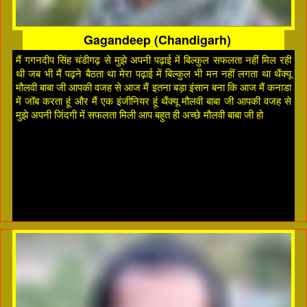
Gagandeep (Chandigarh)
मैं गगनदीप सिंह चंडीगढ़ से मुझे अपनी पढ़ाई में बिल्कुल सफलता नहीं मिल रही
थी जब भी मैं पढ़ने बैठता था मेरा पढ़ाई में बिल्कुल भी मन नहीं लगता था थैंक्यू
मौलवी बाबा जी आपकी वजह से आज मैं इतना बड़ा इंसान बना कि आज मैं कनाडा
में जॉब करता हूं और मैं एक इंजीनियर हूं थैंक्यू मौलवी बाबा जी आपकी वजह से
मुझे अपनी जिंदगी में सफलता मिली आप बहुत ही अच्छे मौलवी बाबा जी हो