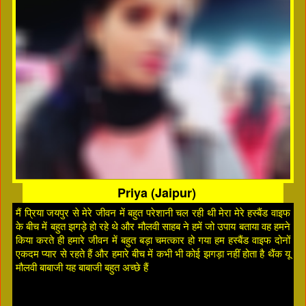
Priya (Jaipur)
मैं प्रिया जयपुर से मेरे जीवन में बहुत परेशानी चल रही थी मेरा मेरे हस्बैंड वाइफ
के बीच में बहुत झगड़े हो रहे थे और मौलवी साहब ने हमें जो उपाय बताया वह हमने
किया करते ही हमारे जीवन में बहुत बड़ा चमत्कार हो गया हम हस्बैंड वाइफ दोनों
एकदम प्यार से रहते हैं और हमारे बीच में कभी भी कोई झगड़ा नहीं होता है थैंक यू
मौलवी बाबाजी यह बाबाजी बहुत अच्छे हैं