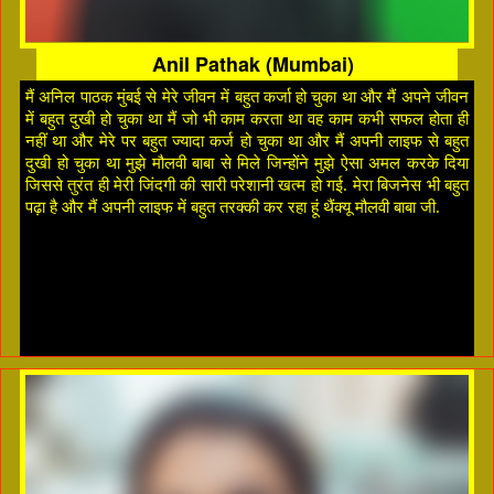
Anil Pathak (Mumbai)
मैं अनिल पाठक मुंबई से मेरे जीवन में बहुत कर्जा हो चुका था और मैं अपने जीवन
में बहुत दुखी हो चुका था मैं जो भी काम करता था वह काम कभी सफल होता ही
नहीं था और मेरे पर बहुत ज्यादा कर्ज हो चुका था और मैं अपनी लाइफ से बहुत
दुखी हो चुका था मुझे मौलवी बाबा से मिले जिन्होंने मुझे ऐसा अमल करके दिया
जिससे तुरंत ही मेरी जिंदगी की सारी परेशानी खत्म हो गई. मेरा बिजनेस भी बहुत
पढ़ा है और मैं अपनी लाइफ में बहुत तरक्की कर रहा हूं थैंक्यू मौलवी बाबा जी.