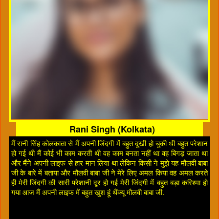
Rani Singh (Kolkata)
मैं रानी सिंह कोलकाता से मैं अपनी जिंदगी में बहुत दुखी हो चुकी थी बहुत परेशान
हो गई थी मैं कोई भी काम करती थी वह काम बनता नहीं था वह बिगड़ जाता था
और मैंने अपनी लाइफ से हार मान लिया था लेकिन किसी ने मुझे यह मौलवी बाबा
जी के बारे में बताया और मौलवी बाबा जी ने मेरे लिए अमल किया वह अमल करते
ही मेरी जिंदगी की सारी परेशानी दूर हो गई मेरी जिंदगी में बहुत बड़ा करिश्मा हो
गया आज मैं अपनी लाइफ में बहुत खुश हूं थैंक्यू मौलवी बाबा जी.