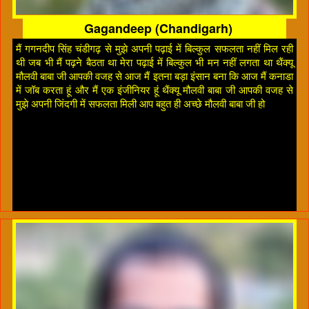
Gagandeep (Chandigarh)
मैं गगनदीप सिंह चंडीगढ़ से मुझे अपनी पढ़ाई में बिल्कुल सफलता नहीं मिल रही
थी जब भी मैं पढ़ने बैठता था मेरा पढ़ाई में बिल्कुल भी मन नहीं लगता था थैंक्यू
मौलवी बाबा जी आपकी वजह से आज मैं इतना बड़ा इंसान बना कि आज मैं कनाडा
में जॉब करता हूं और मैं एक इंजीनियर हूं थैंक्यू मौलवी बाबा जी आपकी वजह से
मुझे अपनी जिंदगी में सफलता मिली आप बहुत ही अच्छे मौलवी बाबा जी हो