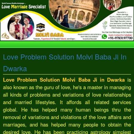
Love Problem Solution Molvi Baba Ji In
Dwarka
Love Problem Solution Molvi Baba Ji in Dwarka
is
also known as the guru of love, he's a master in managing
all kinds of problems and variations of love relationships
and married lifestyles. It affords all related services
global. He has helped many human beings thru the
removal of variations and violations of the love affairs and
marriages, and has helped many people to obtain the
desired love. He has been practicing astrology simplest