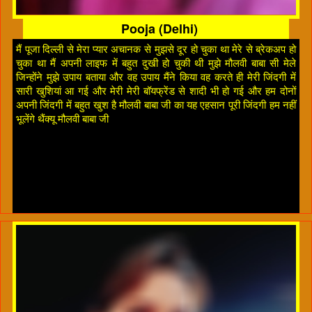
Pooja (Delhi)
मैं पूजा दिल्ली से मेरा प्यार अचानक से मुझसे दूर हो चुका था मेरे से ब्रेकअप हो
चुका था मैं अपनी लाइफ में बहुत दुखी हो चुकी थी मुझे मौलवी बाबा सी मेले
जिन्होंने मुझे उपाय बताया और वह उपाय मैंने किया वह करते ही मेरी जिंदगी में
सारी खुशियां आ गई और मेरी मेरी बॉयफ्रेंड से शादी भी हो गई और हम दोनों
अपनी जिंदगी में बहुत खुश है मौलवी बाबा जी का यह एहसान पूरी जिंदगी हम नहीं
भूलेंगे थैंक्यू मौलवी बाबा जी