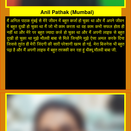
Anil Pathak (Mumbai)
मैं अनिल पाठक मुंबई से मेरे जीवन में बहुत कर्जा हो चुका था और मैं अपने जीवन
में बहुत दुखी हो चुका था मैं जो भी काम करता था वह काम कभी सफल होता ही
नहीं था और मेरे पर बहुत ज्यादा कर्ज हो चुका था और मैं अपनी लाइफ से बहुत
दुखी हो चुका था मुझे मौलवी बाबा से मिले जिन्होंने मुझे ऐसा अमल करके दिया
जिससे तुरंत ही मेरी जिंदगी की सारी परेशानी खत्म हो गई. मेरा बिजनेस भी बहुत
पढ़ा है और मैं अपनी लाइफ में बहुत तरक्की कर रहा हूं थैंक्यू मौलवी बाबा जी.