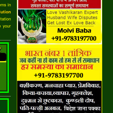
ems in
ution
tation
e your