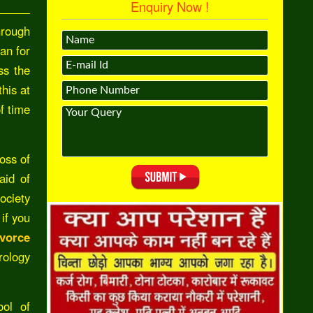
Enquiry Now !
hrough
ran for
ss the
his at
f time
oss of
aid of
society
if you
vorce
rology
ool of