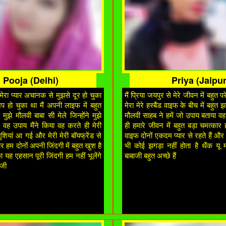
Pooja (Delhi)
Priya (Jaipur
े मेरा प्यार अचानक से मुझसे दूर हो चुका
मैं प्रिया जयपुर से मेरे जीवन में बहुत
कअप हो चुका था मैं अपनी लाइफ में बहुत
मेरा मेरे हस्बैंड वाइफ के बीच में बहुत 
मुझे मौलवी बाबा सी मेले जिन्होंने मुझे
मौलवी साहब ने हमें जो उपाय बताया व
वह उपाय मैंने किया वह करते ही मेरी
ही हमारे जीवन में बहुत बड़ा चमत्कार 
खुशियां आ गई और मेरी मेरी बॉयफ्रेंड से
वाइफ दोनों एकदम प्यार से रहते हैं और 
 हम दोनों अपनी जिंदगी में बहुत खुश है
भी कोई झगड़ा नहीं होता है थैंक यू
 यह एहसान पूरी जिंदगी हम नहीं भूलेंगे
बाबाजी बहुत अच्छे हैं
 जी