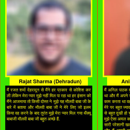
Rajat Sharma (Dehradun)
Ani
मैं रजत शर्मा देहरादून से मैंने हर प्रकार से कोशिश कर
मैं अनिल पाठक मु
ली लेकिन मेरा प्यार मुझे नहीं मिल पा रहा था हर इंसान को
था और मैं अपने ज
मैंने आजमाया तो किसी दोस्त ने मुझे यह मौलवी बाबा जी के
काम करता था व
बारे में बताया और मौलवी बाबा जी ने मेरे लिए जो इलम
मेरे पर बहुत ज्
किया वह करने के बाद तुरंत मुझे मेरा प्यार मिल गया थैंक्यू
से बहुत दुखी हो च
बाबाजी मौलवी बाबा जी बहुत अच्छे हैं.
मुझे ऐसा अमल कर
सारी परेशानी खत