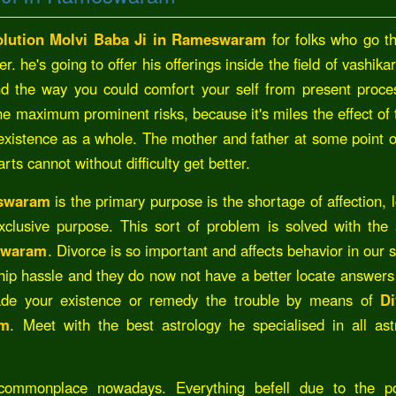
olution Molvi Baba Ji in Rameswaram
for folks who go t
r. he's going to offer his offerings inside the field of vashika
nd the way you could comfort your self from present proce
he maximum prominent risks, because it's miles the effect of t
r existence as a whole. The mother and father at some point o
rts cannot without difficulty get better.
eswaram
is the primary purpose is the shortage of affection, l
exclusive purpose. This sort of problem is solved with the 
eswaram
. Divorce is so important and affects behavior in our 
hip hassle and they do now not have a better locate answers 
rade your existence or remedy the trouble by means of
Di
am
. Meet with the best astrology he specialised in all ast
 commonplace nowadays. Everything befell due to the p