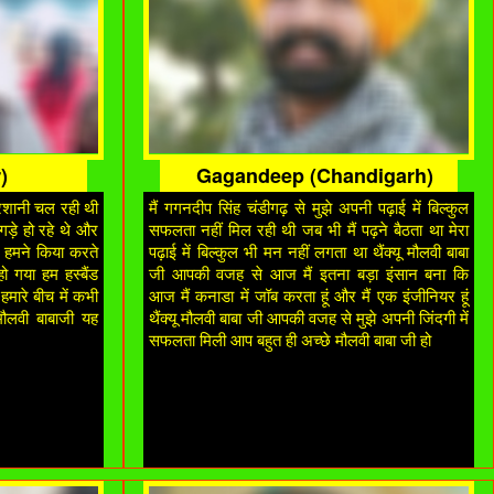
)
Gagandeep (Chandigarh)
 परेशानी चल रही थी
मैं गगनदीप सिंह चंडीगढ़ से मुझे अपनी पढ़ाई में बिल्कुल
झगड़े हो रहे थे और
सफलता नहीं मिल रही थी जब भी मैं पढ़ने बैठता था मेरा
ह हमने किया करते
पढ़ाई में बिल्कुल भी मन नहीं लगता था थैंक्यू मौलवी बाबा
हो गया हम हस्बैंड
जी आपकी वजह से आज मैं इतना बड़ा इंसान बना कि
हमारे बीच में कभी
आज मैं कनाडा में जॉब करता हूं और मैं एक इंजीनियर हूं
 मौलवी बाबाजी यह
थैंक्यू मौलवी बाबा जी आपकी वजह से मुझे अपनी जिंदगी में
सफलता मिली आप बहुत ही अच्छे मौलवी बाबा जी हो