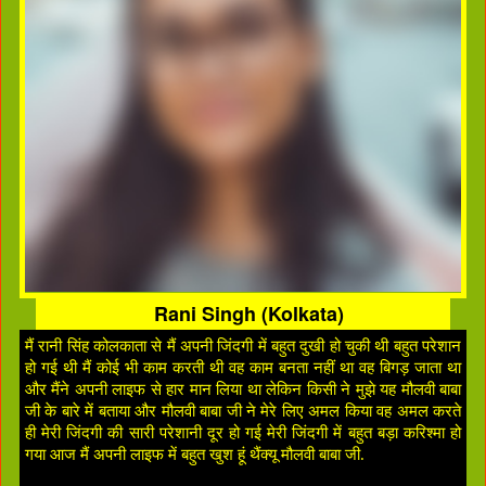
Rani Singh (Kolkata)
मैं रानी सिंह कोलकाता से मैं अपनी जिंदगी में बहुत दुखी हो चुकी थी बहुत परेशान
हो गई थी मैं कोई भी काम करती थी वह काम बनता नहीं था वह बिगड़ जाता था
और मैंने अपनी लाइफ से हार मान लिया था लेकिन किसी ने मुझे यह मौलवी बाबा
जी के बारे में बताया और मौलवी बाबा जी ने मेरे लिए अमल किया वह अमल करते
ही मेरी जिंदगी की सारी परेशानी दूर हो गई मेरी जिंदगी में बहुत बड़ा करिश्मा हो
गया आज मैं अपनी लाइफ में बहुत खुश हूं थैंक्यू मौलवी बाबा जी.