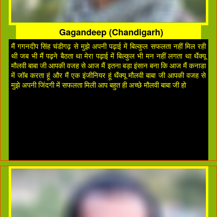
Gagandeep (Chandigarh)
मैं गगनदीप सिंह चंडीगढ़ से मुझे अपनी पढ़ाई में बिल्कुल सफलता नहीं मिल रही
थी जब भी मैं पढ़ने बैठता था मेरा पढ़ाई में बिल्कुल भी मन नहीं लगता था थैंक्यू
मौलवी बाबा जी आपकी वजह से आज मैं इतना बड़ा इंसान बना कि आज मैं कनाडा
में जॉब करता हूं और मैं एक इंजीनियर हूं थैंक्यू मौलवी बाबा जी आपकी वजह से
मुझे अपनी जिंदगी में सफलता मिली आप बहुत ही अच्छे मौलवी बाबा जी हो