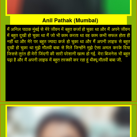
Anil Pathak (Mumbai)
मैं अनिल पाठक मुंबई से मेरे जीवन में बहुत कर्जा हो चुका था और मैं अपने जीवन
में बहुत दुखी हो चुका था मैं जो भी काम करता था वह काम कभी सफल होता ही
नहीं था और मेरे पर बहुत ज्यादा कर्ज हो चुका था और मैं अपनी लाइफ से बहुत
दुखी हो चुका था मुझे मौलवी बाबा से मिले जिन्होंने मुझे ऐसा अमल करके दिया
जिससे तुरंत ही मेरी जिंदगी की सारी परेशानी खत्म हो गई. मेरा बिजनेस भी बहुत
पढ़ा है और मैं अपनी लाइफ में बहुत तरक्की कर रहा हूं थैंक्यू मौलवी बाबा जी.