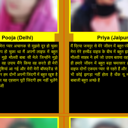
Pooja (Delhi)
Priya (Jaipur
े मेरा प्यार अचानक से मुझसे दूर हो चुका
मैं प्रिया जयपुर से मेरे जीवन में बहुत
कअप हो चुका था मैं अपनी लाइफ में बहुत
मेरा मेरे हस्बैंड वाइफ के बीच में बहुत 
मुझे मौलवी बाबा सी मेले जिन्होंने मुझे
मौलवी साहब ने हमें जो उपाय बताया व
वह उपाय मैंने किया वह करते ही मेरी
ही हमारे जीवन में बहुत बड़ा चमत्कार 
खुशियां आ गई और मेरी मेरी बॉयफ्रेंड से
वाइफ दोनों एकदम प्यार से रहते हैं और 
 हम दोनों अपनी जिंदगी में बहुत खुश है
भी कोई झगड़ा नहीं होता है थैंक यू
 यह एहसान पूरी जिंदगी हम नहीं भूलेंगे
बाबाजी बहुत अच्छे हैं
 जी