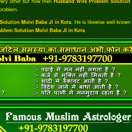
every other but how then
Husband Wife Problem Solution 
 problem.
olution Molvi Baba Ji in Kota
. He is likewise well-known 
blem Solution Molvi Baba Ji in Kota
.