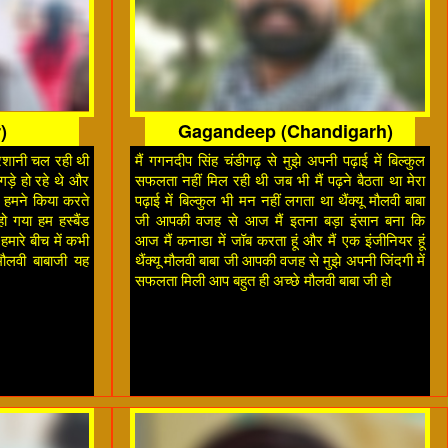
)
Gagandeep (Chandigarh)
 परेशानी चल रही थी
मैं गगनदीप सिंह चंडीगढ़ से मुझे अपनी पढ़ाई में बिल्कुल
झगड़े हो रहे थे और
सफलता नहीं मिल रही थी जब भी मैं पढ़ने बैठता था मेरा
ह हमने किया करते
पढ़ाई में बिल्कुल भी मन नहीं लगता था थैंक्यू मौलवी बाबा
हो गया हम हस्बैंड
जी आपकी वजह से आज मैं इतना बड़ा इंसान बना कि
हमारे बीच में कभी
आज मैं कनाडा में जॉब करता हूं और मैं एक इंजीनियर हूं
 मौलवी बाबाजी यह
थैंक्यू मौलवी बाबा जी आपकी वजह से मुझे अपनी जिंदगी में
सफलता मिली आप बहुत ही अच्छे मौलवी बाबा जी हो