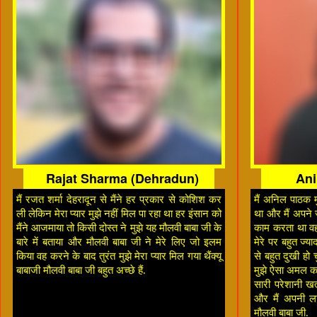
Rajat Sharma (Dehradun)
Ani
मैं रजत शर्मा देहरादून से मैंने हर प्रकार से कोशिश कर
मैं अनिल पाठक मु
ली लेकिन मेरा प्यार मुझे नहीं मिल पा रहा था हर इंसान को
था और मैं अपने ज
मैंने आजमाया तो किसी दोस्त ने मुझे यह मौलवी बाबा जी के
काम करता था व
बारे में बताया और मौलवी बाबा जी ने मेरे लिए जो इलम
मेरे पर बहुत ज्
किया वह करने के बाद तुरंत मुझे मेरा प्यार मिल गया थैंक्यू
से बहुत दुखी हो च
बाबाजी मौलवी बाबा जी बहुत अच्छे हैं.
मुझे ऐसा अमल कर
सारी परेशानी खत
और मैं अपनी लाइ
मौलवी बाबा जी.