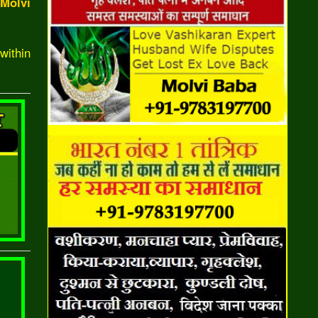
Molvi
within