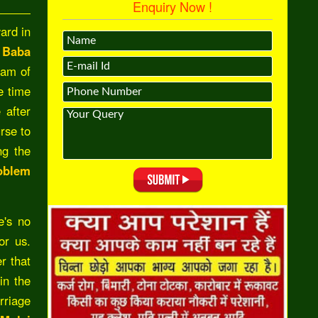
Enquiry Now !
ard in
 Baba
eam of
e time
 after
rse to
ng the
oblem
e's no
or us.
r that
in the
rriage